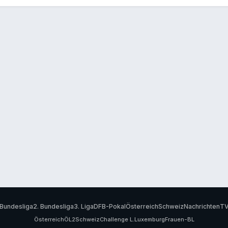
Bundesliga
2. Bundesliga
3. Liga
DFB-Pokal
Österreich
Schweiz
Nachrichten
T
Österreich
ÖL2
Schweiz
Challenge L.
Luxemburg
Frauen-BL