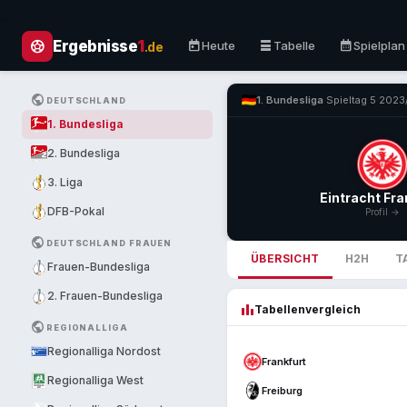
sports_soccer
today
table_rows
calendar_month
Ergebnisse
1
Heute
Tabelle
Spielplan
.de
PUBLIC
1. Bundesliga
·
Spieltag 5
·
2023
DEUTSCHLAND
1. Bundesliga
2. Bundesliga
3. Liga
Eintracht Fra
DFB-Pokal
Profil →
PUBLIC
DEUTSCHLAND FRAUEN
ÜBERSICHT
H2H
T
Frauen-Bundesliga
2. Frauen-Bundesliga
leaderboard
Tabellenvergleich
PUBLIC
REGIONALLIGA
Regionalliga Nordost
Frankfurt
Regionalliga West
Freiburg