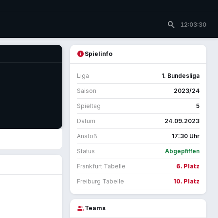
search
12:03:30
info
Spielinfo
Liga
1. Bundesliga
Saison
2023/24
Spieltag
5
Datum
24.09.2023
Anstoß
17:30 Uhr
Status
Abgepfiffen
Frankfurt Tabelle
6. Platz
Freiburg Tabelle
10. Platz
group
Teams