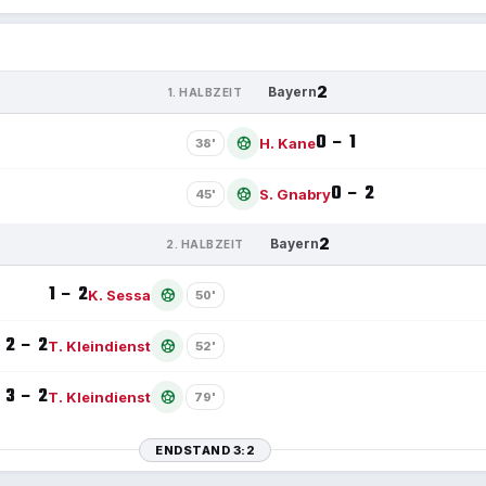
2
Bayern
1. HALBZEIT
0 – 1
sports_soccer
H. Kane
38'
0 – 2
sports_soccer
S. Gnabry
45'
2
Bayern
2. HALBZEIT
1 – 2
sports_soccer
K. Sessa
50'
2 – 2
sports_soccer
T. Kleindienst
52'
3 – 2
sports_soccer
T. Kleindienst
79'
ENDSTAND 3:2