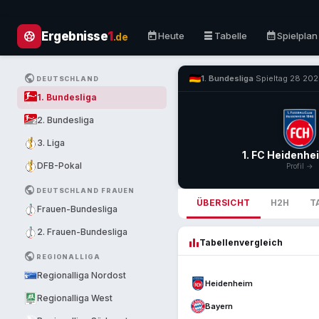
sports_soccer
today
table_rows
calendar_month
Ergebnisse
1
Heute
Tabelle
Spielplan
.de
PUBLIC
1. Bundesliga
·
Spieltag 28
·
202
DEUTSCHLAND
1. Bundesliga
2. Bundesliga
3. Liga
1. FC Heidenhe
DFB-Pokal
Profil →
PUBLIC
DEUTSCHLAND FRAUEN
ÜBERSICHT
H2H
T
Frauen-Bundesliga
2. Frauen-Bundesliga
leaderboard
Tabellenvergleich
PUBLIC
REGIONALLIGA
Regionalliga Nordost
Heidenheim
Regionalliga West
Bayern