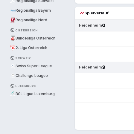
Regionalliga Südwest
Regionalliga Bayern
timeline
Spielverlauf
Regionalliga Nord
0
Heidenheim
PUBLIC
ÖSTERREICH
Bundesliga Österreich
2. Liga Österreich
PUBLIC
SCHWEIZ
Swiss Super League
3
Heidenheim
Challenge League
PUBLIC
LUXEMBURG
BGL Ligue Luxemburg