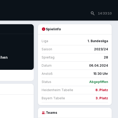
8
search
14:33:10
info
Spielinfo
Liga
1. Bundesliga
Saison
2023/24
chen
Spieltag
28
Datum
06.04.2024
Anstoß
15:30 Uhr
Status
Abgepfiffen
Heidenheim Tabelle
8. Platz
Bayern Tabelle
3. Platz
group
Teams