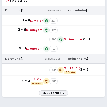
timeline
Spielverlauf
3
1
Dortmund
Heidenheim
1. HALBZEIT
1 – 0
sports_soccer
D. Malen
11'
2 – 0
sports_soccer
K. Adeyemi
17'
2 – 1
sports_soccer
M. Pieringer
39'
3 – 1
sports_soccer
K. Adeyemi
41'
4
2
Dortmund
Heidenheim
2. HALBZEIT
M. Breunig
3 – 2
sports_soccer
74'
Elfmeter
E. Can
4 – 2
sports_soccer
90'
Elfmeter
ENDSTAND 4:2