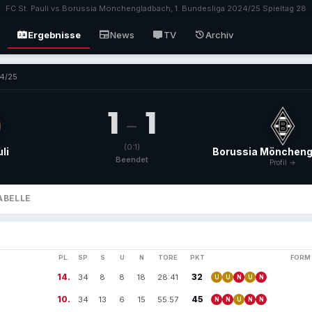
FC St. Pauli vs Borussia Mönchengladbach, 1. Bundesliga 2024/25 Spieltag 28
scoreboard
newspaper
tv
history
Ergebnisse
News
TV
Archiv
4/25
1
1
–
(0:1)
li
Borussia Möncheng
Beendet
Profil →
ABELLE
PL.
SP
S
U
N
TORE
PKT
FORM
14.
32
34
8
8
18
28:41
U
U
N
U
N
10.
45
34
13
6
15
55:57
N
N
U
N
N