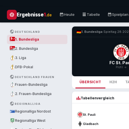
sports_soccer
today
table_rows
calendar_month
Ergebnisse
1
Heute
Tabelle
Spielplan
.de
PUBLIC
1. Bundesliga
·
Spieltag 28
·
202
DEUTSCHLAND
1. Bundesliga
2. Bundesliga
3. Liga
FC St. Pau
DFB-Pokal
Profil →
PUBLIC
DEUTSCHLAND FRAUEN
ÜBERSICHT
H2H
T
Frauen-Bundesliga
2. Frauen-Bundesliga
leaderboard
Tabellenvergleich
PUBLIC
REGIONALLIGA
Regionalliga Nordost
St. Pauli
Regionalliga West
Gladbach