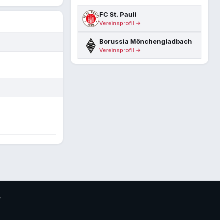
FC St. Pauli
Vereinsprofil →
Borussia Mönchengladbach
Vereinsprofil →
V