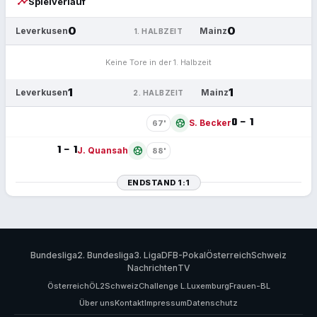
timeline
Spielverlauf
0
0
Leverkusen
Mainz
1. HALBZEIT
Keine Tore in der 1. Halbzeit
1
1
Leverkusen
Mainz
2. HALBZEIT
0 – 1
sports_soccer
S. Becker
67'
1 – 1
sports_soccer
J. Quansah
88'
ENDSTAND 1:1
Bundesliga
2. Bundesliga
3. Liga
DFB-Pokal
Österreich
Schweiz
Nachrichten
TV
Österreich
ÖL2
Schweiz
Challenge L.
Luxemburg
Frauen-BL
Über uns
Kontakt
Impressum
Datenschutz