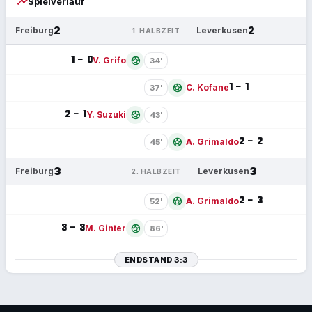
timeline
Spielverlauf
2
2
Freiburg
Leverkusen
1. HALBZEIT
1 – 0
sports_soccer
V. Grifo
34'
1 – 1
sports_soccer
C. Kofane
37'
2 – 1
sports_soccer
Y. Suzuki
43'
2 – 2
sports_soccer
A. Grimaldo
45'
3
3
Freiburg
Leverkusen
2. HALBZEIT
2 – 3
sports_soccer
A. Grimaldo
52'
3 – 3
sports_soccer
M. Ginter
86'
ENDSTAND 3:3