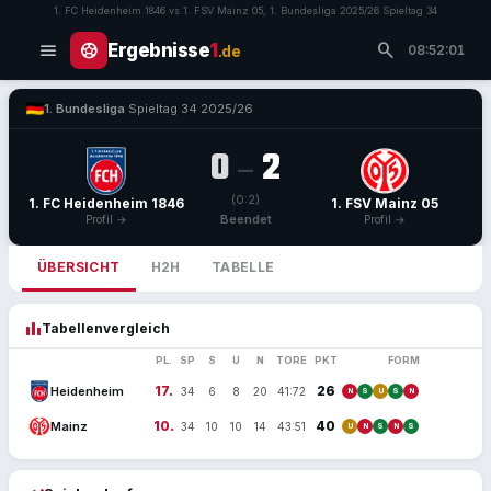
1. FC Heidenheim 1846 vs 1. FSV Mainz 05, 1. Bundesliga 2025/26 Spieltag 34
menu
search
sports_soccer
Ergebnisse
1
.de
08:52:01
1. Bundesliga
·
Spieltag 34
·
2025/26
0
2
–
(0:2)
1. FC Heidenheim 1846
1. FSV Mainz 05
Beendet
Profil →
Profil →
ÜBERSICHT
H2H
TABELLE
leaderboard
Tabellenvergleich
PL.
SP
S
U
N
TORE
PKT
FORM
17.
26
Heidenheim
34
6
8
20
41:72
N
S
U
S
N
10.
40
Mainz
34
10
10
14
43:51
U
N
S
N
S