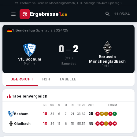
VfL Bochum vs Borussia Mönchengladbach, 1. Bundesliga 2024/25 Spieltag 2
menu
search
sports_soccer
Ergebnisse
1
.de
11:05:24
1. Bundesliga
·
Spieltag 2
·
2024/25
0
2
–
Borussia
(0:0)
VfL Bochum
Mönchengladbach
Beendet
Profil →
Profil →
ÜBERSICHT
H2H
TABELLE
leaderboard
Tabellenvergleich
PL.
SP
S
U
N
TORE
PKT
FORM
18.
25
Bochum
34
6
7
21
33:67
N
U
U
N
S
10.
45
Gladbach
34
13
6
15
55:57
N
N
U
N
N