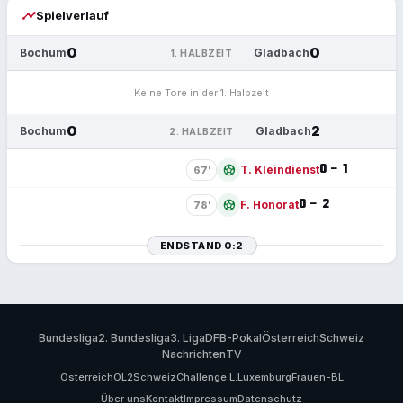
timeline
Spielverlauf
0
0
Bochum
Gladbach
1. HALBZEIT
Keine Tore in der 1. Halbzeit
0
2
Bochum
Gladbach
2. HALBZEIT
0 – 1
sports_soccer
T. Kleindienst
67'
0 – 2
sports_soccer
F. Honorat
78'
ENDSTAND 0:2
Bundesliga
2. Bundesliga
3. Liga
DFB-Pokal
Österreich
Schweiz
Nachrichten
TV
Österreich
ÖL2
Schweiz
Challenge L.
Luxemburg
Frauen-BL
Über uns
Kontakt
Impressum
Datenschutz