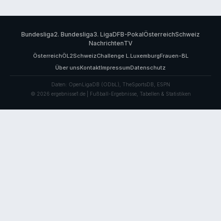
Bundesliga
2. Bundesliga
3. Liga
DFB-Pokal
Österreich
Schweiz
Nachrichten
TV
Österreich
ÖL2
Schweiz
Challenge L.
Luxemburg
Frauen-BL
Über uns
Kontakt
Impressum
Datenschutz
Daten: OpenLigaDB (ODbL), TheSportsDB, ESPN
© 2026 ergebnisse1.de | Fußball-Ergebnisse, Tabellen & Statistiken