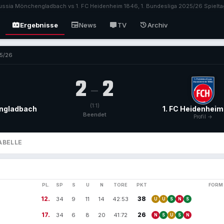
ussia Mönchengladbach vs 1. FC Heidenheim 1846, 1. Bundesliga 2025/26 Spielta
scoreboard
newspaper
tv
history
Ergebnisse
News
TV
Archiv
5/26
2
2
–
(1:1)
ngladbach
1. FC Heidenheim
Beendet
Profil →
ABELLE
PL.
SP
S
U
N
TORE
PKT
FORM
12.
38
34
9
11
14
42:53
U
U
S
N
S
17.
26
34
6
8
20
41:72
N
S
U
S
N