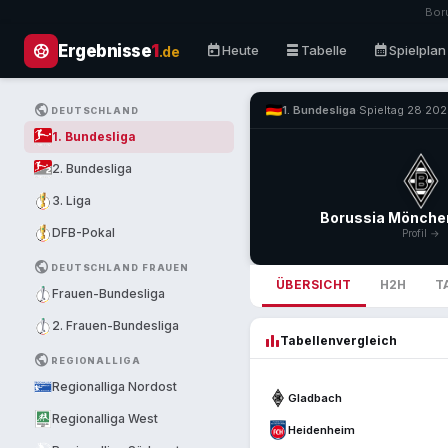
Bor
sports_soccer
today
table_rows
calendar_month
Ergebnisse
1
Heute
Tabelle
Spielplan
.de
PUBLIC
1. Bundesliga
·
Spieltag 28
·
202
DEUTSCHLAND
1. Bundesliga
2. Bundesliga
3. Liga
Borussia Mönche
DFB-Pokal
Profil →
PUBLIC
DEUTSCHLAND FRAUEN
ÜBERSICHT
H2H
T
Frauen-Bundesliga
2. Frauen-Bundesliga
leaderboard
Tabellenvergleich
PUBLIC
REGIONALLIGA
Regionalliga Nordost
Gladbach
Regionalliga West
Heidenheim