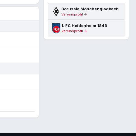
Borussia Mönchengladbach
Vereinsprofil →
1. FC Heidenheim 1846
Vereinsprofil →