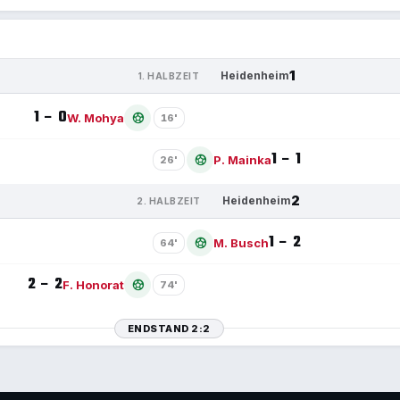
1
Heidenheim
1. HALBZEIT
1 – 0
sports_soccer
W. Mohya
16'
1 – 1
sports_soccer
P. Mainka
26'
2
Heidenheim
2. HALBZEIT
1 – 2
sports_soccer
M. Busch
64'
2 – 2
sports_soccer
F. Honorat
74'
ENDSTAND 2:2