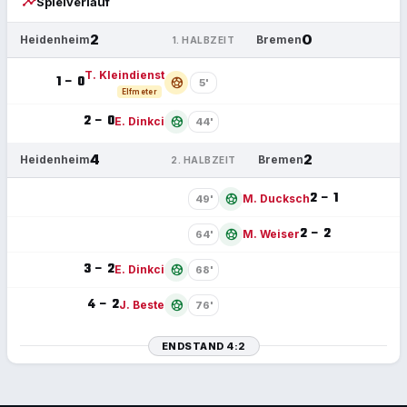
timeline
Spielverlauf
2
0
Heidenheim
Bremen
1. HALBZEIT
T. Kleindienst
1 – 0
sports_soccer
5'
Elfmeter
2 – 0
sports_soccer
E. Dinkci
44'
4
2
Heidenheim
Bremen
2. HALBZEIT
2 – 1
sports_soccer
M. Ducksch
49'
2 – 2
sports_soccer
M. Weiser
64'
3 – 2
sports_soccer
E. Dinkci
68'
4 – 2
sports_soccer
J. Beste
76'
ENDSTAND 4:2