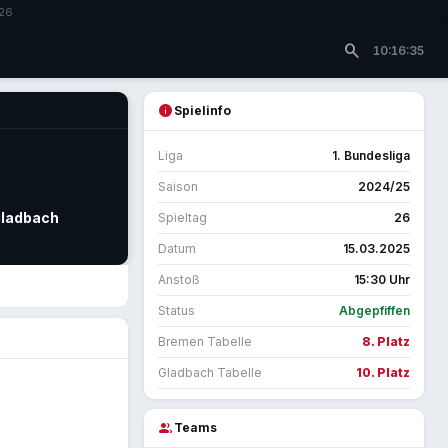
 26
search
10:16:35
info
Spielinfo
Liga
1. Bundesliga
Saison
2024/25
ladbach
Spieltag
26
Datum
15.03.2025
Anstoß
15:30 Uhr
Status
Abgepfiffen
Bremen Tabelle
8. Platz
Gladbach Tabelle
10. Platz
group
Teams