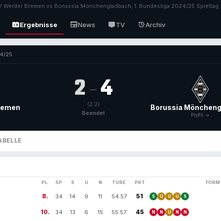
 Werder Bremen vs Borussia Mönchengladbach, 1. Bundesliga 2024/25 Spieltag
scoreboard
newspaper
tv
history
Ergebnisse
News
TV
Archiv
4/25
2
4
–
(2:2)
remen
Borussia Möncheng
Beendet
Profil →
ABELLE
PL.
SP
S
U
N
TORE
PKT
FORM
8.
51
34
14
9
11
54:57
S
U
U
U
S
10.
45
34
13
6
15
55:57
N
N
U
N
N