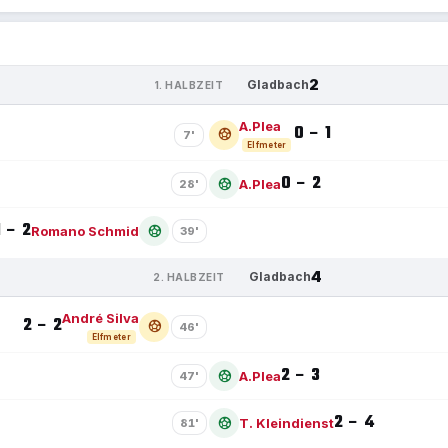
2
Gladbach
1. HALBZEIT
A.Plea
0 – 1
sports_soccer
7'
Elfmeter
0 – 2
sports_soccer
A.Plea
28'
1 – 2
sports_soccer
Romano Schmid
39'
4
Gladbach
2. HALBZEIT
André Silva
2 – 2
sports_soccer
46'
Elfmeter
2 – 3
sports_soccer
A.Plea
47'
2 – 4
sports_soccer
T. Kleindienst
81'