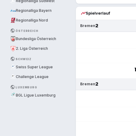
Regionalliga Südwest
Regionalliga Bayern
timeline
Spielverlauf
Regionalliga Nord
2
Bremen
PUBLIC
ÖSTERREICH
Bundesliga Österreich
2. Liga Österreich
PUBLIC
SCHWEIZ
Swiss Super League
Challenge League
2
Bremen
PUBLIC
LUXEMBURG
BGL Ligue Luxemburg