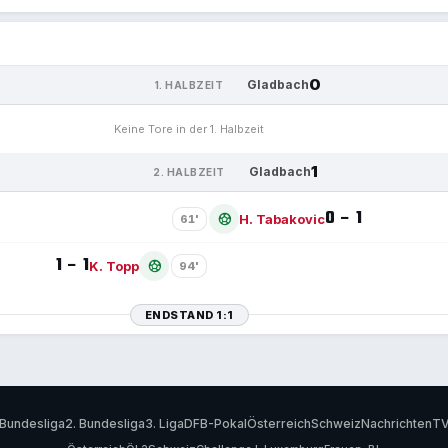
0
Gladbach
1. HALBZEIT
Keine Tore in der 1. Halbzeit
1
Gladbach
2. HALBZEIT
0 – 1
sports_soccer
H. Tabakovic
61'
1 – 1
sports_soccer
K. Topp
94'
ENDSTAND 1:1
Bundesliga
2. Bundesliga
3. Liga
DFB-Pokal
Österreich
Schweiz
Nachrichten
T