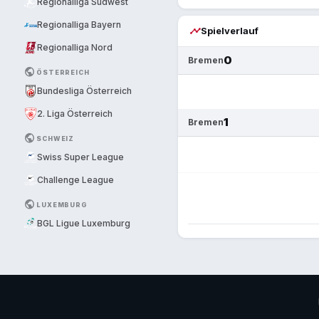
Regionalliga Südwest
Regionalliga Bayern
timeline
Spielverlauf
Regionalliga Nord
0
Bremen
PUBLIC
ÖSTERREICH
Bundesliga Österreich
2. Liga Österreich
1
Bremen
PUBLIC
SCHWEIZ
Swiss Super League
Challenge League
PUBLIC
LUXEMBURG
BGL Ligue Luxemburg