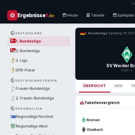
SV
sports_soccer
today
table_rows
calendar_month
Ergebnisse
1
Heute
Tabelle
Spielplan
.de
PUBLIC
1. Bundesliga
·
Spieltag 20
·
202
DEUTSCHLAND
1. Bundesliga
2. Bundesliga
3. Liga
SV Werder B
DFB-Pokal
Profil →
PUBLIC
DEUTSCHLAND FRAUEN
ÜBERSICHT
H2H
T
Frauen-Bundesliga
2. Frauen-Bundesliga
leaderboard
Tabellenvergleich
PUBLIC
REGIONALLIGA
Regionalliga Nordost
Bremen
Regionalliga West
Gladbach