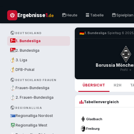
sports_soccer
today
table_rows
calendar_month
Ergebnisse
1
Heute
Tabelle
Spielplan
.de
PUBLIC
1. Bundesliga
·
Spieltag 6
·
2025
DEUTSCHLAND
1. Bundesliga
2. Bundesliga
3. Liga
Borussia Mönche
DFB-Pokal
Profil →
PUBLIC
DEUTSCHLAND FRAUEN
ÜBERSICHT
H2H
T
Frauen-Bundesliga
2. Frauen-Bundesliga
leaderboard
Tabellenvergleich
PUBLIC
REGIONALLIGA
Regionalliga Nordost
Gladbach
Regionalliga West
Freiburg