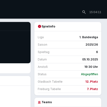
search
15:04:11
info
Spielinfo
Liga
1. Bundesliga
Saison
2025/26
Spieltag
6
Datum
05.10.2025
Anstoß
19:30 Uhr
Status
Abgepfiffen
Gladbach Tabelle
12. Platz
Freiburg Tabelle
7. Platz
group
Teams