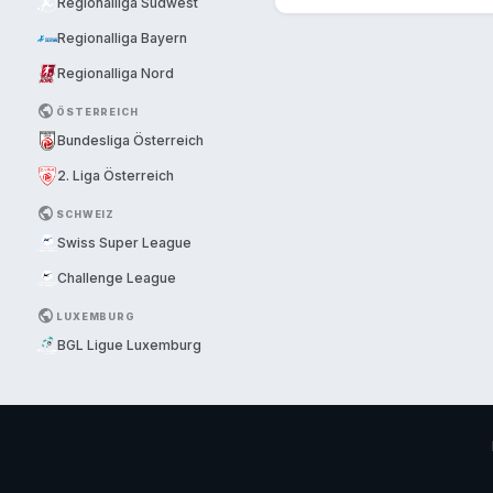
Regionalliga Südwest
Regionalliga Bayern
Regionalliga Nord
PUBLIC
ÖSTERREICH
Bundesliga Österreich
2. Liga Österreich
PUBLIC
SCHWEIZ
Swiss Super League
Challenge League
PUBLIC
LUXEMBURG
BGL Ligue Luxemburg